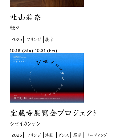
吐山若奈
転々
2025
フリンジ
展示
10.18 (Sta)-10.31 (Fri)
宝蔵寺展覧会プロジェクト
シセイカンテン
2025
フリンジ
演劇
ダンス
展示
リーディング