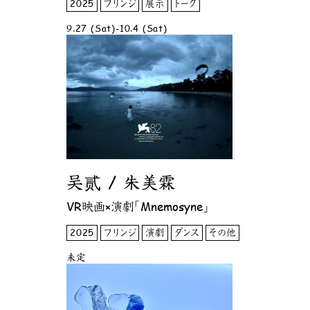
2025
フリンジ
展示
トーク
9.27 (Sat)-10.4 (Sat)
吴贰 / 朱美霖
VR映画×演劇「Mnemosyne」
2025
フリンジ
演劇
ダンス
その他
未定