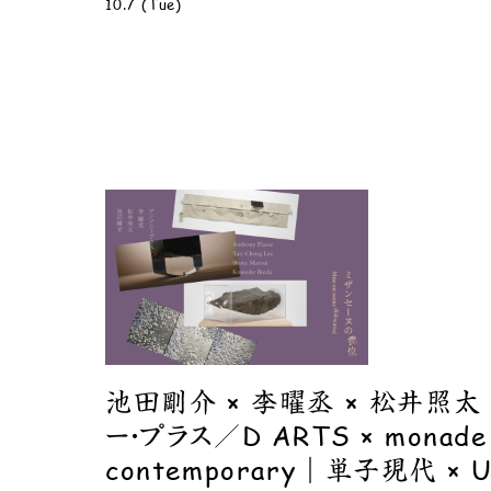
10.7 (Tue)
池田剛介 × 李曜丞 × 松井照太 
ー・プラス／D ARTS × monade
contemporary｜単子現代 × U