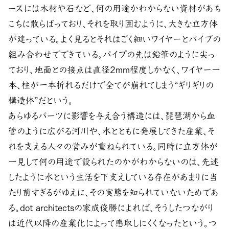
ースには木材や石など、何の用途かわからない資材があち
こちに散らばっており、それを取り囲むように、大きな立方体
が建っている。よく見るとそれはごく細いワイヤーとパイプの
組み合わせでできている。パイプの先は鉛筆のように尖っ
ており、地面との接点は直径2mm程度しかなく、ワイヤー一
本、柱が一本折れるだけで全てが崩れてしまう“ギリギリの
構造体”だという。
あらゆるパーツに影響を与え合う構造には、琵琶湖から血
管のように広がる河川や、水とともに発展してきた産業、そ
れを支える人々の営みが重ねられている。同時に立方体が
一見して何の用途で設られたのかがわからないのは、先述
したように水という生活を下支えしている存在があまりに当
たり前すぎるがゆえに、その実態を知られていないためであ
る。dot architectsの家成俊勝によれば、そうしたつながり
は近代以降の産業化によって感取しにくくなったという。つ