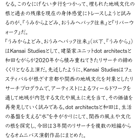
なる。このなにげない歩行をつかって、埋もれた地域文化の
根と過去の残像を現在の身体感覚にトレースしようと試み
るのが、『うみからよどみ、おうみへバック往来』と『リバーウ
ォーク』だ。
『うみからよどみ、おうみへバック往来』（以下、『うみから』）
はKansai Studiesとして、建築家ユニットdot architectsと
和田ながらが2020年から積み重ねてきたリサーチの締め
くくりとなる上演だ。先述したように、Kansai Studiesはフェ
スティバルが根ざす京都や関西の地域文化を対象としたリ
サーチプログラムで、アーティストによるフィールドワークを
通して地域が内包する文化や風土に光を当て、その価値を
再発見していく試みである。dot architectsと和田は、生活
の基盤を支える“水”を手がかりにして、関西の風土や文化
の根を探究し、今回は３年間のリサーチを複数の短編から
なるオムニバス演劇作品にまとめた。