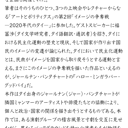
筆者はそのうちのひとつ、3つの上映会やレクチャーからな
る「アートとポリティクス」の第2回「イメージの争奪戦
―2020年代のタイ―」に参加した。ゲストスピーカーに福
冨渉（タイ文学研究者、タイ語翻訳・通訳者）を招き、タイに
おける民主化運動の歴史と現状、そして国家が作り出す国
民のイメージの変遷が論じられた。タイにおいて民主化運動
とは、民衆がイメージを国家から取り戻そうとする運動と言
える。まさにこのイメージの争奪戦を描いた作品といえるの
が、ジャールナン・パンタチャートの『ハロー・ミンガラバー・
グッドバイ』だ。
本作はタイ出身のジャールナン（ジャー）・パンタチャートが
隣国ミャンマーのアーティストや俳優たちとの協働により、
個人と政治・国家の関係を描き出そうとするものである。本
作では、ある演劇グループの稽古風景と寸劇を交互に見せ