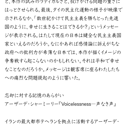
と、本作の試みのラディカルさと、投げかける問題の重さに
はっとさせられる。最後、タイの民主化運動の様子が映像で
示されるなか、「数世紀かけて民主主義を勝ちとった先進
国のように、幸せに生きることはできるか？」というメッセー
ジが表示される。はたして現在の日本は健全な民主主義国
家といえるのだろうか。なにかあれば感情論に訴えがちな
政府への批判力が希薄な日本では、本作が描くイメージの
争奪戦すら起こらないのかもしれない。それは平和で幸せ
なことなのだろうか。メッセージは観客席に座るわたしたち
への痛烈な問題提起のように響いた。
忘却に対する記憶のあらがい
アーザーデ・シャーミーリー『Voicelessness―声なき声』
イランの最大都市テヘランを拠点に活動するアーザーデ・