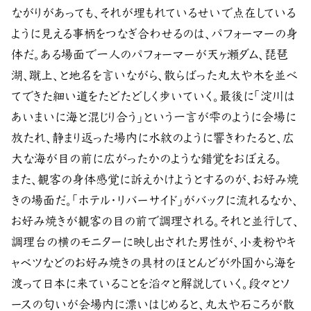
ながりがあっても、それが埋もれているせいで点在している
ように見える事柄をつなぎ合わせるのは、パフォーマーの身
体だ。ある場面で一人のパフォーマーが天ヶ瀬ダム、琵琶
湖、蹴上、と地名を言いながら、散らばった丸太や木を並べ
てできた細い道をたどたどしく歩いていく。最後に「淀川は
あいまいに海と混じり合う」という一言が雫のように会場に
放たれ、静まり返った場内に水紋のように響きわたると、広
大な海が目の前に広がったかのような錯覚をおぼえる。
また、観客の身体感覚に訴えかけようとするのが、お好み焼
きの場面だ。「ホテル・リバーサイド」がバックに流れるなか、
お好み焼きが観客の目の前で調理される。それと並行して、
調理台の横のモニターに映し出された男性が、小麦粉やキ
ャベツなどのお好み焼きの具材のほとんどが外国から海を
渡って日本に来ていることを滔々と解説していく。段々とソ
ースの匂いが会場内に漂いはじめると、丸太や石ころが散