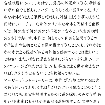
昏睡状態にあっても対話をし、意思の疎通ができる。母は若
い頃の自分を模したアバターを介して娘に語りかける。リア
ルな身体が抱える限界を超越した対話はまさに夢のようだ。
同時に、バーチャルな身体がリアルな身体を代替する世界
では、何が虚で何が実かが不確かになるという虚実の倒
錯をも引き起こす。本作は、何をもって真実を証明できるの
か？証言や証拠となる映像が復元できたとしても、それが誰
かの手による捏造である可能性を排除することは難しいこ
とも描く。また、頑なに過去を語りたがらない母を通して、テ
クノロジーがどれだけ進化しても、抑圧による傷が癒えなけ
れば、声を引き出せないことを物語ってもいる。
アーザーデ・シャーミーリーは、本作は「忘却に対する記憶
のあらがい」であり、それは「どれだけ不可能なことのように
思われても、真実を解明するために道を探り、のみならず、あ
りうべき未来にもそれが見出せる道を探すこと。空中を漂う