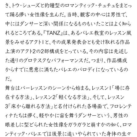
き、トウ・シューズと釣鐘型のロマンティック・チュチュをまとっ
て踊る儚い女性像を生んだ。当時、観客の中心は男性で、
中にはダンサーと深い関係になるものもいたことはよく知ら
れるところである。『TANZ』は、あるバレエ教室のレッスン風
景をみせるアクト1と、その成果発表会とも受け取れる作品
上演のアクト2の2部構成をとっている。その内容は先述し
た通りのグロテスクなパフォーマンスだ。つまり、作品構成
からすでに悪意に満ちたバレエのパロディになっているの
だ。
舞台はバーレッスンのシーンから始まる。レッスン1「場に存
在する方法」、レッスン2「軽くなる方法」、そして、レッスン
3「床から離れる方法」と名付けられた各場面で、フロレンテ
ィナたちは儚く、軽やかに宙を舞うダンサーという、男性の
眼差しに型どられた女性像をガラガラと崩すかの如く、ロマ
ンティック・バレエでは後景に追いやられていた身体の生々