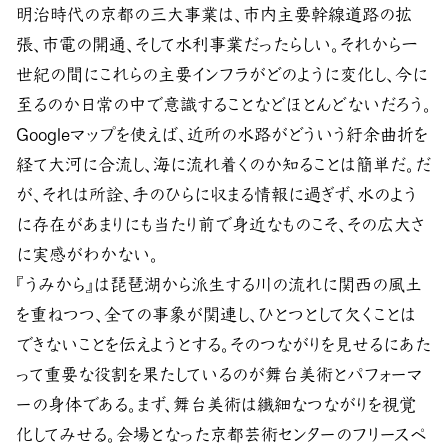
明治時代の京都の三大事業は、市内主要幹線道路の拡
張、市電の開通、そして水利事業だったらしい。それから一
世紀の間にこれらの主要インフラがどのように変化し、今に
至るのか日常の中で意識することなどほとんどないだろう。
Googleマップを使えば、近所の水路がどういう紆余曲折を
経て大河に合流し、海に流れ着くのか知ることは簡単だ。だ
が、それは所詮、手のひらに収まる情報に過ぎず、水のよう
に存在があまりにも当たり前で身近なものこそ、その広大さ
に実感がわかない。
『うみから』は琵琶湖から派生する川の流れに関西の風土
を重ねつつ、全ての事象が関連し、ひとつとして欠くことは
できないことを伝えようとする。そのつながりを見せるにあた
って重要な役割を果たしているのが舞台美術とパフォーマ
ーの身体である。まず、舞台美術は繊細なつながりを視覚
化してみせる。会場となった京都芸術センターのフリースペ