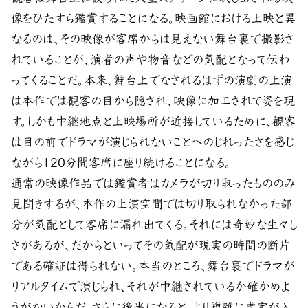
像をひたすら鑑賞することになる。映画館における上映と異
なるのは、その映像が客席からは見えない舞台裏で撮影さ
れていることが、演者の声や物音などの気配となって伝わ
ってくることだ。本来、舞台上でなされるはずの演劇の上演
は本作では観客の目から隠され、映像に加工されて姿を現
す。しかも中継地点と上映場所が近接しているために、観客
は目の前でドラマが演じられないことへのじれったさを感じ
ながら120分間客席に座り続けることになる。
通常の映像作品では鑑賞者はカメラが切り取ったもののみ
見聞きするが、本作の上演空間では切り取られなかった部
分が気配として客席に漏れ出てくる。それには奇妙な生々し
さがあるが、だからといってその気配が現実の時間の断片
である確証は得られない。本当のところ、舞台裏でドラマが
リアルタイムで演じられ、それが中継されているか確かめよ
うがないからだ。さらに後半になると、より複雑に虚実が入