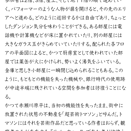
参加者は2階、3階、屋上、そして地下1階の順で進んでい
く。パフォーマーのような人物が扉を開けると、その先のエリ
アへと進める。どのように巡回するかは自由であり、ちょっと
したダンジョン気分を味わうことができる。ある部屋には電
話機や計算機などが床に置かれていたり、別の部屋には
大きなガラス玉がきらめていていたりする。配られた各フロ
アの平面図によると、かつて厨房室として使われていた部
屋では薬缶が火にかけられ、勢いよく湯気をふいている。
金庫と思しき小部屋に一瞬閉じ込められることもある。この
ように、もともとの機能を失った機械や、銀行時代の使用跡
が中途半端に残されている空間を参加者は彷徨うことにな
る。
かつて赤瀬川原平は、当初の機能性を失ったまま、街中に
放置された状態の不動産を「超芸術トマソン」と呼んだ。ト
マソンにはそれを芸術作品だと思っている作者はおらず、観