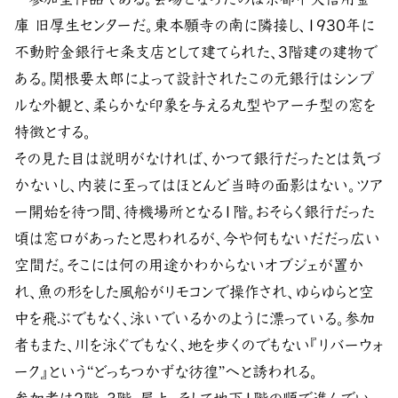
庫 旧厚生センターだ。東本願寺の南に隣接し、1930年に
不動貯金銀行七条支店として建てられた、3階建の建物で
ある。関根要太郎によって設計されたこの元銀行はシンプ
ルな外観と、柔らかな印象を与える丸型やアーチ型の窓を
特徴とする。
その見た目は説明がなければ、かつて銀行だったとは気づ
かないし、内装に至ってはほとんど当時の面影はない。ツア
ー開始を待つ間、待機場所となる1階。おそらく銀行だった
頃は窓口があったと思われるが、今や何もないだだっ広い
空間だ。そこには何の用途かわからないオブジェが置か
れ、魚の形をした風船がリモコンで操作され、ゆらゆらと空
中を飛ぶでもなく、泳いでいるかのように漂っている。参加
者もまた、川を泳ぐでもなく、地を歩くのでもない『リバーウォ
ーク』という“どっちつかずな彷徨”へと誘われる。