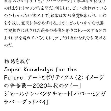
察者のみが存在する。『リバーウォーク』で参加者が彷徨う
のはまさにトマソン的空間だ。何をしに、どこへ誘われている
のかわからない状況下で、観客は方向感覚を奪われ、目的
を手放し、空間に体をあずける。まさにどっちつかずな状態
で建物内に残された過去の残像を身体にトレースするかの
ように歩を進めているうちに、少しだけ自由な気分に浸れる
のだ。
物語を脱ぐ
Super Knowledge for the
Future「アートとポリティクス〈2〉イメージ
の争奪戦―2020年代のタイ―」
ジャールナン・パンタチャート『ハロー・ミンガ
ラバー・グッドバイ』