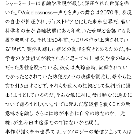
シャーミーリーは言論や表現が厳しく弾圧された世界を描
いた。『Voicelessness―声なき声』の舞台は2070年、表現
の自由が抑圧され、ディストピアと化した未来世界だ。若い
科学者の女が昏睡状態にある年老いた母親と会話する装
置を発明する。それは50年前、つまり本作が上演されてい
る“現代”、突然失踪した祖父の真相を突きとめるためだ。科
学者の女は祖父が殺されたと思っており、祖父や母の知人
だった男性を疑っている。彼女は失踪当時、記録されてい
なかったとされていた防犯カメラの映像を復元し、母から証
言を引き出すことで、それらを殺人の証拠として裁判所に提
出しようとしているのだ。そんな娘に対し、母は頑なに過去に
ついて語ろうとしない。すでに死んだ容疑者を裁くことの無
意味さを諭し、さらには娘が本当に自分の娘なのか、「光
線」が生み出す虚像なのではないかと疑う。
本作が描く未来世界では、テクノロジーの発達によって人は