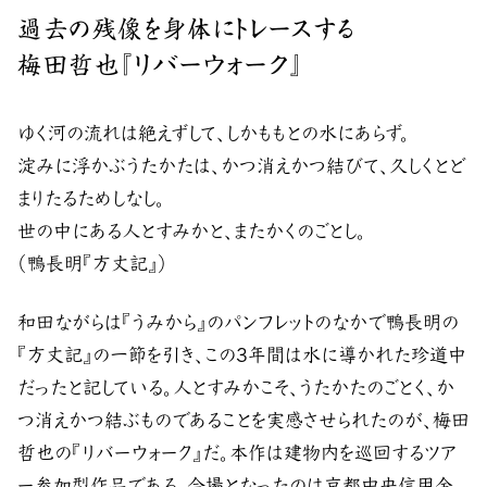
過去の残像を身体にトレースする
梅田哲也『リバーウォーク』
ゆく河の流れは絶えずして、しかももとの水にあらず。
淀みに浮かぶうたかたは、かつ消えかつ結びて、久しくとど
まりたるためしなし。
世の中にある人とすみかと、またかくのごとし。
（鴨長明『方丈記』）
和田ながらは『うみから』のパンフレットのなかで鴨長明の
『方丈記』の一節を引き、この3年間は水に導かれた珍道中
だったと記している。人とすみかこそ、うたかたのごとく、か
つ消えかつ結ぶものであることを実感させられたのが、梅田
哲也の『リバーウォーク』だ。本作は建物内を巡回するツア
ー参加型作品である。会場となったのは京都中央信用金