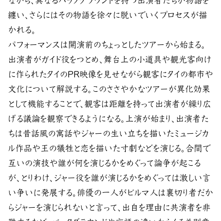
ながら、異なるバックグラウンドを持つ出演者たちが物語を
纏い、さらにはその物語を徐々に脱いでいくプロセスが描
かれる。
パフォーマンスは開演前のちょっとしたツアーから始まる。
出演者がガイド役をつとめ、舞台上の小道具や観光客向け
に作られたタイのPR映像を見せながら観客にタイの都市や
文化について解説する。このささやかなツアーが異化効果
として機能することで、観客は距離を持って出演者が繰り広
げる議論を観察できるようになる。上演が始まり、出演者た
ちは昔話風の寓話やジャーの生い立ちを描いたミュージカ
ル作品や王の犠牲と恋を描いた寸劇などを演じる。合間で
互いの演技や誰が何を演じるかをめぐって論争が起こる
が、とりわけ、ジャー役を誰が演じるかをめぐっては激しい言
い争いに発展する。俳優の一人がビルマ人は裏切り者だか
らジャーを演じられないと言って、出自を理由に共演者を非