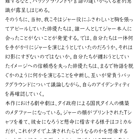
難するなど、バックグラウンドや言語の違いからくる差別意
識が露呈しはじめる。
そのうちに、当初、我こそはジャー役にふさわしいと胸を張っ
てアピールしていた俳優たちは、誰一人としてジャー本人に
会ったことがないことが発覚する。では、自分たちは一体何
を手がかりにジャーを演じようとしていたのだろうか。それは
幻影にすぎないのではないか。自分たちが纏おうとしてい
たイメージへの信頼感を失った俳優たちは、まるで物語を脱
ぐかのように何かを演じることを中断し、互いが背負うバッ
クグラウンドについて議論しながら、自らのアイデンティティ
を再確認していく。
本作における劇中劇は、タイ政府による国民タイ人の構築
のメタファーになっている。ジャーの顔がプリントされたTシ
ャツを着て、彼女になろうと懸命に稽古する様子はコミカル
だが、これがタイで上演されたらどうなるのかを想像する