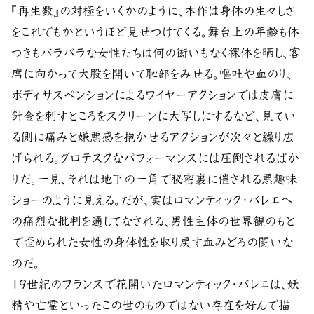
『再生数』の対極をいくかのように、本作は身体の生々しさ
をこれでもかというほど見せつけてくる。舞台上の年齢も体
つきもバラバラな女性たちは何の衒いもなく裸体を晒し、客
席に向かって大股を開いて恥部をみせる。嘔吐や血のり、
ボディサスペンションによるワイヤーアクションでは皮膚に
針金を刺すところをスクリーンに大写しにするなど、見てい
る側に痛みと嫌悪感を抱かせるアクションが次々と繰り広
げられる。グロテスクなパフォーマンスには圧倒されるばか
りだ。一見、それは地下の一角で秘密裏に催される悪趣味
ショーのように見える。だが、実はロマンティック・バレエへ
の痛烈な批判を通してなされる、男性主体の世界観のもと
で歪められた女性の身体性を取り戻す血みどろの闘いな
のだ。
19世紀のフランスで花開いたロマンティック・バレエは、妖
精や亡霊といったこの世のものではない存在を好んで描