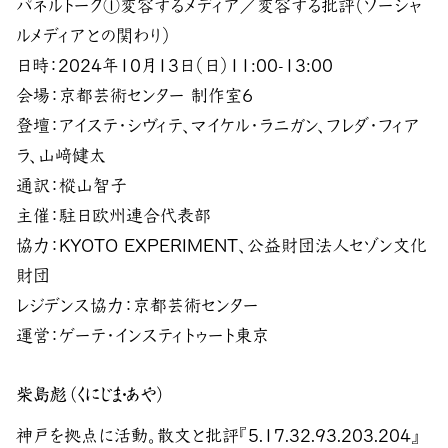
パネルトーク①変容するメディア／変容する批評（ソーシャ
ルメディアとの関わり）
日時：2024年10月13日（日）11:00-13:00
会場：京都芸術センター 制作室6
登壇：アイステ・シヴィテ、マイケル・ラニガン、フレダ・フィア
ラ、山﨑健太
通訳：樅山智子
主催：駐日欧州連合代表部
協力：KYOTO EXPERIMENT、公益財団法人セゾン文化
財団
レジデンス協力：京都芸術センター
運営：ゲーテ・インスティトゥート東京
柴島彪（くにじま・あや）
神戸を拠点に活動。散文と批評『5.17.32.93.203.204』