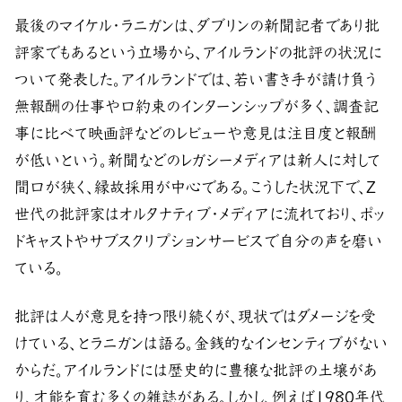
最後のマイケル・ラニガンは、ダブリンの新聞記者であり批
評家でもあるという立場から、アイルランドの批評の状況に
ついて発表した。アイルランドでは、若い書き手が請け負う
無報酬の仕事や口約束のインターンシップが多く、調査記
事に比べて映画評などのレビューや意見は注目度と報酬
が低いという。新聞などのレガシーメディアは新人に対して
間口が狭く、縁故採用が中心である。こうした状況下で、Z
世代の批評家はオルタナティブ・メディアに流れており、ポッ
ドキャストやサブスクリプションサービスで自分の声を磨い
ている。
批評は人が意見を持つ限り続くが、現状ではダメージを受
けている、とラニガンは語る。金銭的なインセンティブがない
からだ。アイルランドには歴史的に豊穣な批評の土壌があ
り、才能を育む多くの雑誌がある。しかし、例えば1980年代