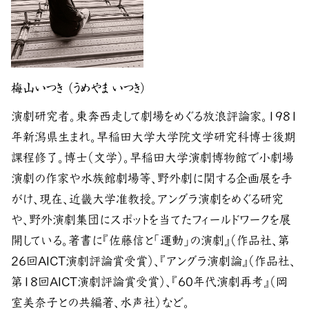
梅山いつき （うめやま いつき）
演劇研究者。東奔西走して劇場をめぐる放浪評論家。1981
年新潟県生まれ。早稲田大学大学院文学研究科博士後期
課程修了。博士（文学）。早稲田大学演劇博物館で小劇場
演劇の作家や水族館劇場等、野外劇に関する企画展を手
がけ、現在、近畿大学准教授。アングラ演劇をめぐる研究
や、野外演劇集団にスポットを当てたフィールドワークを展
開している。著書に『佐藤信と「運動」の演劇』（作品社、第
26回AICT演劇評論賞受賞）、『アングラ演劇論』（作品社、
第18回AICT演劇評論賞受賞）、『60年代演劇再考』（岡
室美奈子との共編著、水声社）など。