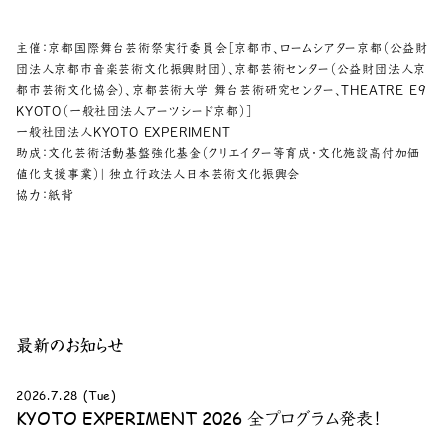
主催：京都国際舞台芸術祭実行委員会［京都市、ロームシアター京都（公益財
団法人京都市音楽芸術文化振興財団）、京都芸術センター（公益財団法人京
都市芸術文化協会）、京都芸術大学 舞台芸術研究センター、THEATRE E9
KYOTO（一般社団法人アーツシード京都）］
一般社団法人KYOTO EXPERIMENT
助成：文化芸術活動基盤強化基金（クリエイター等育成・文化施設高付加価
値化支援事業）| 独立行政法人日本芸術文化振興会
協力：紙背
最新のお知らせ
2026.7.28 (Tue)
KYOTO EXPERIMENT 2026 全プログラム発表！