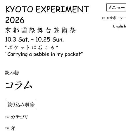
KEXサポーター
English
読み物
コラム
絞り込み解除
☞
カテゴリ
☞
年