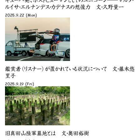
キューバ発、ポストヒューマンとしてのユニコーン――マルタ・
ルイサ・エルナンデス・カデナスの想像力 文・久野量一
2025.9.22 (Mon)
鑑賞者（リスナー）が置かれている状況について 文・藤本悠
里子
2025.9.19 (Fri)
旧真田山陸軍墓地とは 文・奥田裕樹